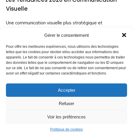
Visuelle
Une communication visuelle plus stratégique et
impactantattractiftactiqueexpérientielle Cette évolution du
Gérer le consentement
design graphique s’applique aussi bien au digital[…]
Pour offrir les meilleures expériences, nous utilisons des technologies
telles que les cookies pour stocker et/ou accéder aux informations des
appareils. Le fait de consentir à ces technologies nous permettra de traiter
des données telles que le comportement de navigation ou les ID uniques
sur ce site. Le fait de ne pas consentir ou de retirer son consentement peut
avoir un effet négatif sur certaines caractéristiques et fonctions.
Accepter
Latest Comments
Refuser
Aucun commentaire à afficher.
Voir les préférences
Politique de cookies
Partie de modèle non trouvée