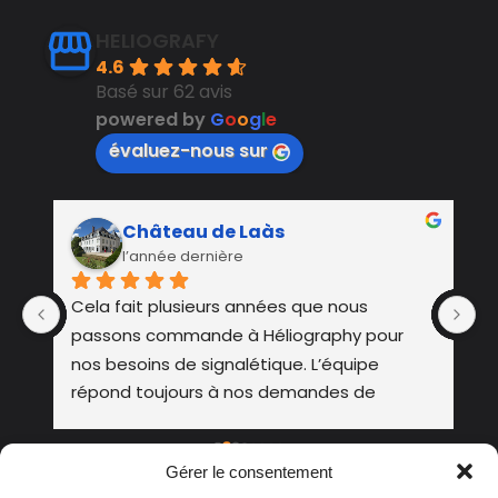
HELIOGRAFY
4.6
Basé sur 62 avis
powered by
G
o
o
g
l
e
évaluez-nous sur
Château de Laàs
l’année dernière
Cela fait plusieurs années que nous 
En
passons commande à Héliography pour 
s
nos besoins de signalétique. L’équipe 
f
répond toujours à nos demandes de 
manière efficace et professionnelle. Ils sont 
à l’écoute, très réactifs et savent s’adapter 
Gérer le consentement
à nos contraintes. Nous leur faisons 