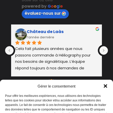
powered by
G
o
o
g
l
e
évaluez-nous sur
Château de Laàs
l’année dernière
Cela fait plusieurs années que nous 
En
passons commande à Héliography pour 
s
nos besoins de signalétique. L’équipe 
f
répond toujours à nos demandes de 
manière efficace et professionnelle. Ils sont 
à l’écoute, très réactifs et savent s’adapter 
Gérer le consentement
à nos contraintes. Nous leur faisons 
confiance et nous les recommandons 
Pour offrir les meilleures expériences, nous utilisons des technologies
chaleureusement.
telles que les cookies pour stocker et/ou accéder aux informations des
appareils. Le fait de consentir à ces technologies nous permettra de traiter
des données telles que le comportement de navigation ou les ID uniques