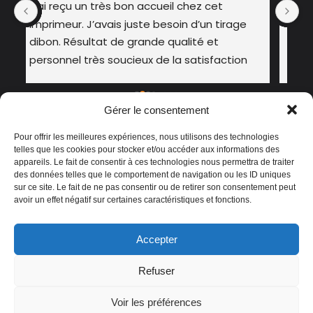
Cela fait plusieurs années que nous 
En
passons commande à Héliography pour 
s
nos besoins de signalétique. L’équipe 
f
répond toujours à nos demandes de 
manière efficace et professionnelle. Ils sont 
à l’écoute, très réactifs et savent s’adapter 
Gérer le consentement
à nos contraintes. Nous leur faisons 
confiance et nous les recommandons 
Pour offrir les meilleures expériences, nous utilisons des technologies
chaleureusement.
telles que les cookies pour stocker et/ou accéder aux informations des
appareils. Le fait de consentir à ces technologies nous permettra de traiter
des données telles que le comportement de navigation ou les ID uniques
sur ce site. Le fait de ne pas consentir ou de retirer son consentement peut
avoir un effet négatif sur certaines caractéristiques et fonctions.
Accepter
NOS SERVICES
À PROPOS
BLOG
CONTACT
Refuser
LE CATALOGUE 2026
Voir les préférences