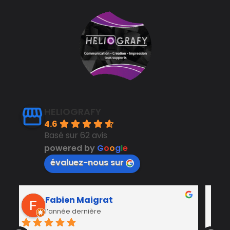
HELIOGRAFY
4.6
Basé sur 62 avis
powered by
G
o
o
g
l
e
évaluez-nous sur
Château de Laàs
l’année dernière